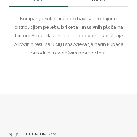
Kompanija Solid Line doo bavi se prodajom i
distribucijom
peleta
,
briketa
i
masivnih ploča
na
teritoriji Srbije. Naša misija je odgovorno korištenje
prirodnih resursa u cilju snabdevanja naših kupaca
prirodnim i ekološkim proizvodima.
PREMIUM KVALITET