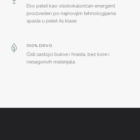
Eko pelet kao visokokaloričan energent
proizveden po najnovijim tehnologijama
spada u pelet A1 klase.
100% DRVO
Čisti sastojci bukve i hrasta, bez kore i
nesagorivih materijala.